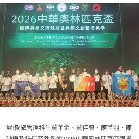
賀!餐旅管理科生黃芊金、黃佳錡、陳芊羽、陳
映樺及鍾佳容參參加2026中華奧林匹克盃國際