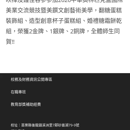
美業交流競技暨美饌文創藝術美學，翻糖蛋糕
裝飾組、造型創意杯子蛋糕組、婚禮糖霜餅乾
組，榮獲2金牌、1銀牌、2銅牌，全體師生同
賀!!
:::
校務及財務資訊公開專區
在職專班
教育部獎補助經費
校址：苗栗縣後龍鎮溪洲里7鄰砂崙湖79-9號