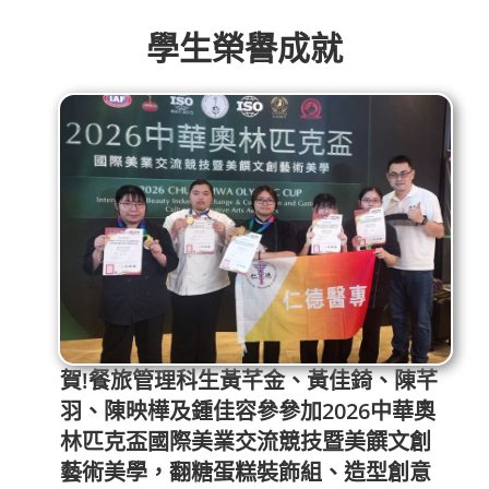
學生榮譽成就
賀!餐旅管理科生黃芊金、黃佳錡、陳芊
羽、陳映樺及鍾佳容參參加2026中華奧
林匹克盃國際美業交流競技暨美饌文創
藝術美學，翻糖蛋糕裝飾組、造型創意