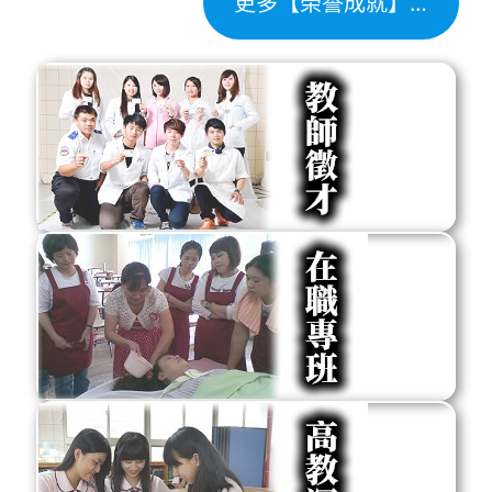
更多【榮譽成就】…