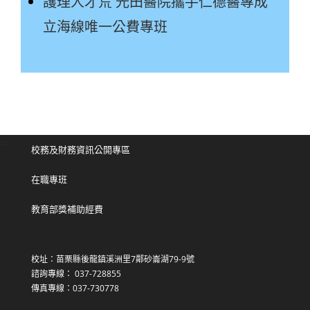
護理人才荒 光田醫院攜手仁德醫專成
立海線唯一公費專班
:::
校務及財務資訊公開專區
在職專班
教育部獎補助經費
校址：苗栗縣後龍鎮溪洲里7鄰砂崙湖79-9號
諮詢專線： 037-728855
傳真專線：037-730778