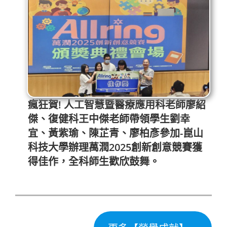
瘋狂賀! 人工智慧暨醫療應用科老師廖紹
傑、復健科王中傑老師帶領學生劉幸
宜、黃紫瑜、陳芷青、廖柏彥參加-崑山
科技大學辦理萬潤2025創新創意競賽獲
得佳作，全科師生歡欣鼓舞。