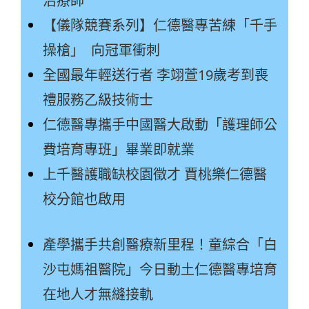
治療師
【儀隊競賽系列】仁德醫專苦練「千手
操槍」 向冠軍衝刺
全國最年輕送行者 李翊萱19歲考到喪
禮服務乙級技術士
仁德醫專攜手中國醫大啟動「護理師公
費培育專班」畢業即就業
上千醫護職缺校園徵才 賈桃樂仁德醫
校分館也啟用
產學攜手共創醫療新里程！童綜合「白
沙屯媽祖醫院」今日動土仁德醫專培育
在地人才無縫接軌