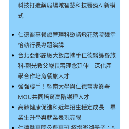
科技打造藥局場域智慧科技醫療AI新模
式
仁德醫專餐旅管理科邀請飛花落院魏幸
怡執行長專題演講
台北亞都麗緻大飯店攜手仁德醫護餐旅
科-觀光教父嚴長壽理念延伸 深化產
學合作培育餐旅人才
強強聯手！暨南大學與仁德醫專簽署
MOU共同培育高階護理人才
高齡健康促進科近年招生穩定成長 畢
業生升學與就業表現亮眼
仁德醫專開公費專班 招攬澎湖學子：5