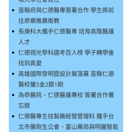
苗縣府與仁德醫專簽署合作 學生將前
往原鄉推廣衛教
長庚科大攜手仁德醫專 培育高階醫護
人才
仁德視光學科國考百人榜 學子轉學後
找到真愛
高雄國際發明暨設計展落幕 苗縣仁德
醫校獲5金2銀1銅
為恭醫院、仁德醫護專校 簽署合作備
忘錄
仁德醫專生技製藥經營管理科 攜手台
北市藥劑生公會、富山藥局與明麗智能