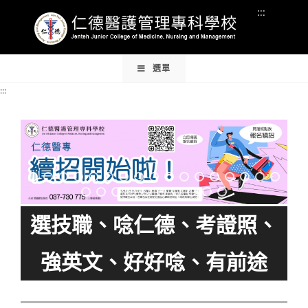
Skip
:::
:::
to
content
:::
選單
:::
選技職、唸仁德、考證照、
強英文、好好唸、有前途