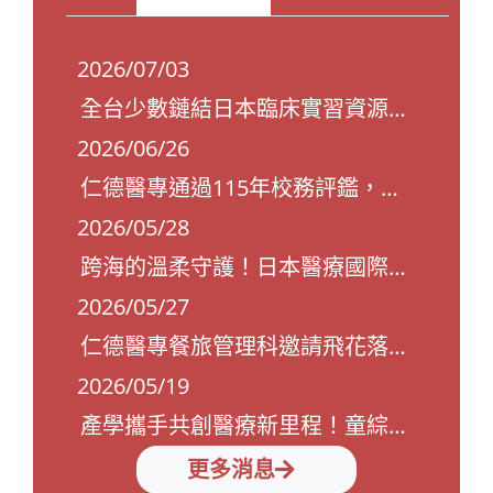
2026/07/03
全台少數鏈結日本臨床實習資源的口腔衛生科 仁德醫專攜手日本元氣集團 培育國際口腔醫療菁英
2026/06/26
仁德醫專通過115年校務評鑑，榮獲最高5年效期！
2026/05/28
跨海的溫柔守護！日本醫療國際專門學校師生參訪仁德醫專 結緣「白沙屯媽祖御守」傳遞暖心祝福
2026/05/27
仁德醫專餐旅管理科邀請飛花落院魏幸怡執行長專題演講
2026/05/19
產學攜手共創醫療新里程！童綜合「白沙屯媽祖醫院」今日動土仁德醫專培育在地人才無縫接軌
更多消息