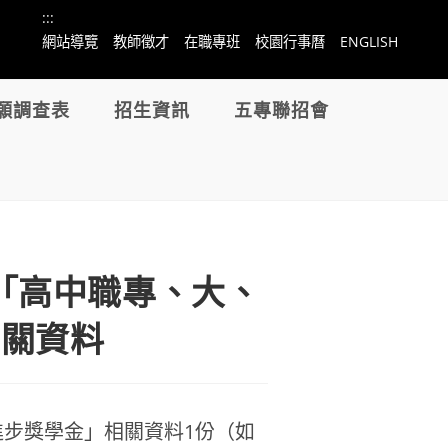
:::
網站導覽
教師徵才
在職專班
校園行事曆
ENGLISH
願調查表
招生資訊
五專聯招會
「高中職專、大、
相關資料
步獎學金」相關資料1份（如