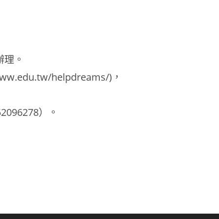
辦理。
.tw/helpdreams/)，
096278）。