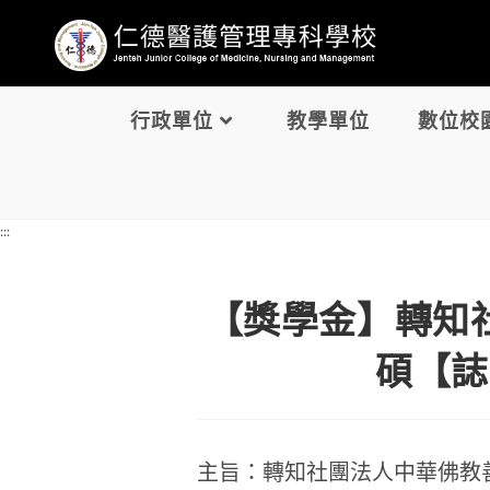
Skip
:::
to
content
行政單位
教學單位
數位校
:::
【獎學金】轉知
碩【誌
主旨：轉知社團法人中華佛教